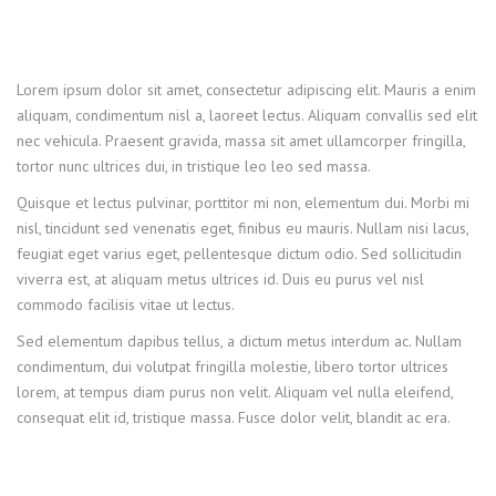
Lorem ipsum dolor sit amet, consectetur adipiscing elit. Mauris a enim
aliquam, condimentum nisl a, laoreet lectus. Aliquam convallis sed elit
nec vehicula. Praesent gravida, massa sit amet ullamcorper fringilla,
tortor nunc ultrices dui, in tristique leo leo sed massa.
Quisque et lectus pulvinar, porttitor mi non, elementum dui. Morbi mi
nisl, tincidunt sed venenatis eget, finibus eu mauris. Nullam nisi lacus,
feugiat eget varius eget, pellentesque dictum odio. Sed sollicitudin
viverra est, at aliquam metus ultrices id. Duis eu purus vel nisl
commodo facilisis vitae ut lectus.
Sed elementum dapibus tellus, a dictum metus interdum ac. Nullam
condimentum, dui volutpat fringilla molestie, libero tortor ultrices
lorem, at tempus diam purus non velit. Aliquam vel nulla eleifend,
consequat elit id, tristique massa. Fusce dolor velit, blandit ac era.