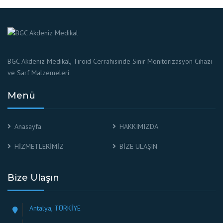
BGC Akdeniz Medikal, Tiroid Cerrahisinde Sinir Monitörizasyon Cihazı
ve Sarf Malzemeleri
Menü
Anasayfa
HAKKIMIZDA
HİZMETLERİMİZ
BİZE ULAŞIN
Bize Ulaşın
Antalya, TÜRKİYE